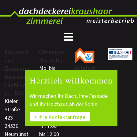
Dachdeckerei
Öffnungszeiten
und
Ausstellungsraum
Mitglied
Zimmerei
Mo. bis
der
Kraushaar
Do.: 7:00
Herzlich willkommen
Dachdeckerinnung
GmbH &
bis 12:00
Mittelholstein
Co. KG
und
Wir machen Ihr Dach, Ihre Fassade
Kieler
13:00 bis
und Ihr Holzhaus ab der Sohle.
Straße
17:00
> Ihre Kontaktanfrage
423
24536
Fr.: 7:00
Neumünster
bis 12:00